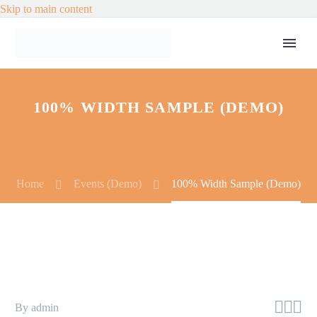
Skip to main content
100% WIDTH SAMPLE (DEMO)
Home
Events (Demo)
100% Width Sample (Demo)



By admin